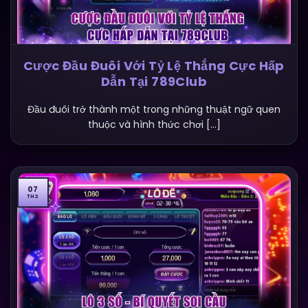
Cược Đầu Đuôi Với Tỷ Lệ Thắng Cực Hấp
Dẫn Tại 789Club
Đầu đuôi trở thành một trong những thuật ngữ quen
thuộc và hình thức chơi [...]
07
TH2