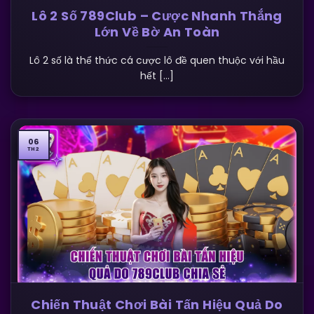
Lô 2 Số 789Club – Cược Nhanh Thắng
Lớn Về Bờ An Toàn
Lô 2 số là thể thức cá cược lô đề quen thuộc với hầu
hết [...]
06
TH2
Chiến Thuật Chơi Bài Tấn Hiệu Quả Do