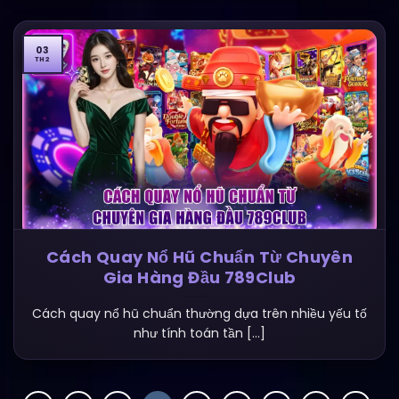
03
TH2
Cách Quay Nổ Hũ Chuẩn Từ Chuyên
Gia Hàng Đầu 789Club
Cách quay nổ hũ chuẩn thường dựa trên nhiều yếu tố
như tính toán tần [...]