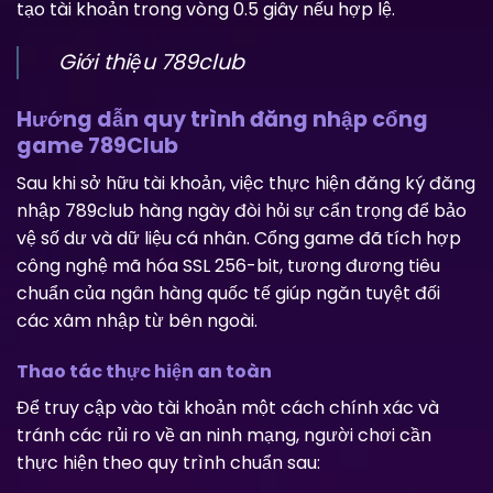
tạo tài khoản trong vòng 0.5 giây nếu hợp lệ.
Giới thiệu 789club
Hướng dẫn quy trình đăng nhập cổng
game 789Club
Sau khi sở hữu tài khoản, việc thực hiện đăng ký đăng
nhập 789club hàng ngày đòi hỏi sự cẩn trọng để bảo
vệ số dư và dữ liệu cá nhân. Cổng game đã tích hợp
công nghệ mã hóa SSL 256-bit, tương đương tiêu
chuẩn của ngân hàng quốc tế giúp ngăn tuyệt đối
các xâm nhập từ bên ngoài.
Thao tác thực hiện an toàn
Để truy cập vào tài khoản một cách chính xác và
tránh các rủi ro về an ninh mạng, người chơi cần
thực hiện theo quy trình chuẩn sau: