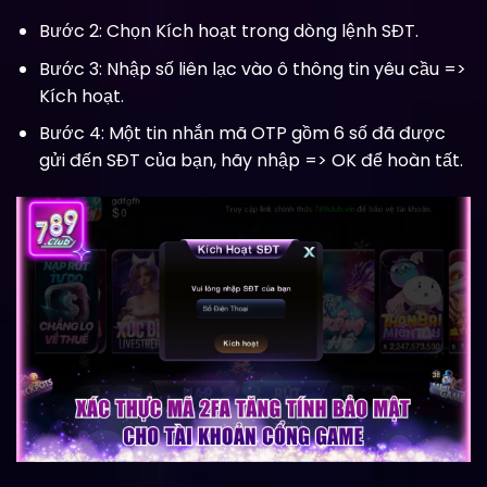
Bước 2: Chọn Kích hoạt trong dòng lệnh SĐT.
Bước 3: Nhập số liên lạc vào ô thông tin yêu cầu =>
Kích hoạt.
Bước 4: Một tin nhắn mã OTP gồm 6 số đã được
gửi đến SĐT của bạn, hãy nhập => OK để hoàn tất.