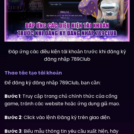
Đáp ứng các điều kiện tài khoản trước khi đăng ký
đăng nhập 789Club
Thao tác tạo tài khoản
Để đăng ký đăng nhập 789Club, bạn cần:
Bước 1
: Truy cập trang chủ chính thức của cổng
game, tránh các website hoặc ứng dụng giả mạo.
Bước 2
: Click vào lệnh Đăng ký trên giao diện.
Bước 3
: Biểu mẫu thông tin yêu cầu xuất hiện, hãy