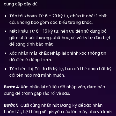
cung cấp đầy đủ:
Tên tài khoản: Từ 6 – 29 ký tự, chứa ít nhất 1 chữ
cái, không bao gồm các biểu tượng khác.
Mật khẩu: Từ 6 – 15 ký tự, nên ưu tiên sử dụng bộ
gồm chữ cái thường, chữ hoa, số và ký tự đặc biệt
để tăng tính bảo mật.
Xác nhận mật khẩu: Nhập lại chính xác thông tin
đã điền ở dòng trước.
Tên hiển thị: Tối đa 15 ký tự, bạn có thể chọn bất kỳ
cái tên nào mà mình muốn.
Bước 4
: Xác nhận lại dữ liệu đã nhập vào, đảm bảo
đúng để tránh gặp rắc rối về sau.
Bước 5
: Cuối cùng nhấn nút Đăng ký để xác nhận
hoàn tất, hệ thống sẽ gửi yêu cầu lên máy chủ và khởi