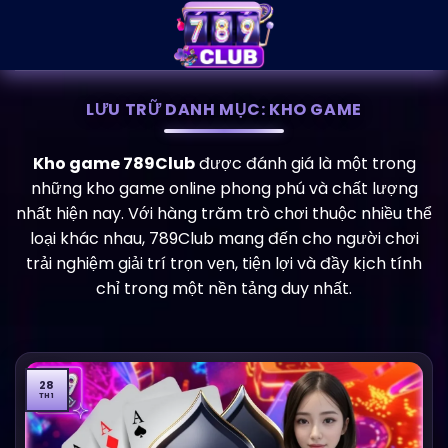
Bỏ
qua
nội
dung
LƯU TRỮ DANH MỤC:
KHO GAME
Kho game
789Club
được đánh giá là một trong
những kho game online phong phú và chất lượng
nhất hiện nay. Với hàng trăm trò chơi thuộc nhiều thể
loại khác nhau, 789Club mang đến cho người chơi
trải nghiệm giải trí trọn vẹn, tiện lợi và đầy kịch tính
chỉ trong một nền tảng duy nhất.
28
TH1