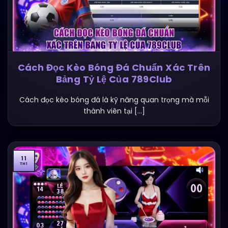
Cách Đọc Kèo Bóng Đá Chuẩn Xác Trên
Bảng Tỷ Lệ Của 789Club
Cách đọc kèo bóng đá là kỹ năng quan trọng mà mỗi
thành viên tại [...]
11
TH1