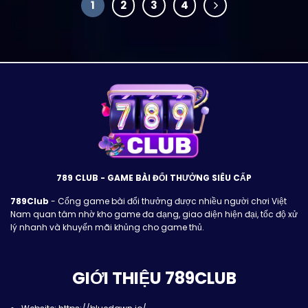
1
2
3
4
789 CLUB - GAME BÀI ĐỔI THƯỞNG SIÊU CẤP
789Club
- Cổng game bài đổi thưởng được nhiều người chơi Việt
Nam quan tâm nhờ kho game đa dạng, giao diện hiện đại, tốc độ xử
lý nhanh và khuyến mãi khủng cho game thủ.
GIỚI THIỆU 789CLUB