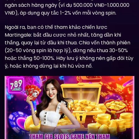
ngân sách hàng ngày (ví dụ 500.000 VNĐ-1.000.000
VNĐ), áp dụng quy tắc 1-2% vốn mỗi vòng spin.
Ngoài ra, bạn có thể tham khảo chiến lược
Martingale: bắt đầu cược nhỏ nhất, tăng dần khi
thắng, quay lại từ đầu khi thua. Chia vốn thành phiên
(20-50 vòng spin là hợp lý), dừng nếu thua 30-50%
hoặc thắng 50-100%. Hãy lưu ý không nên gấp đôi tùy
ý, hoặc không dừng lại khi hũ vừa nổ.