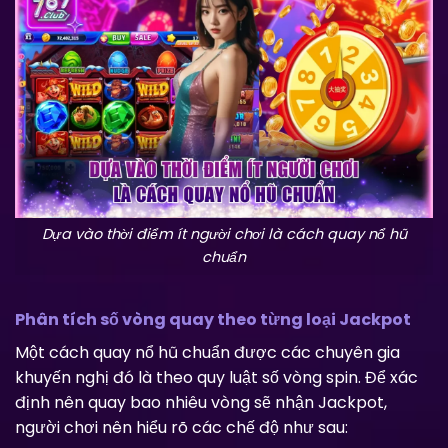
Dựa vào thời điểm ít người chơi là cách quay nổ hũ
chuẩn
Phân tích số vòng quay theo từng loại Jackpot
Một cách quay nổ hũ chuẩn được các chuyên gia
khuyến nghị đó là theo quy luật số vòng spin. Để xác
định nên quay bao nhiêu vòng sẽ nhận Jackpot,
người chơi nên hiểu rõ các chế độ như sau: