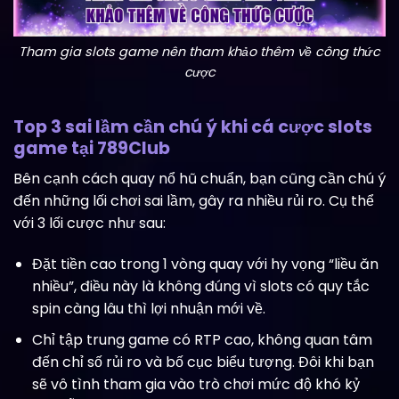
Tham gia slots game nên tham khảo thêm về công thức
cược
Top 3 sai lầm cần chú ý khi cá cược slots
game tại 789Club
Bên cạnh cách quay nổ hũ chuẩn, bạn cũng cần chú ý
đến những lối chơi sai lầm, gây ra nhiều rủi ro. Cụ thể
với 3 lối cược như sau:
Đặt tiền cao trong 1 vòng quay với hy vọng “liều ăn
nhiều”, điều này là không đúng vì slots có quy tắc
spin càng lâu thì lợi nhuận mới về.
Chỉ tập trung game có RTP cao, không quan tâm
đến chỉ số rủi ro và bố cục biểu tượng. Đôi khi bạn
sẽ vô tình tham gia vào trò chơi mức độ khó kỷ