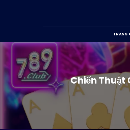
Bỏ
qua
nội
dung
TRANG 
Chiến Thuật 