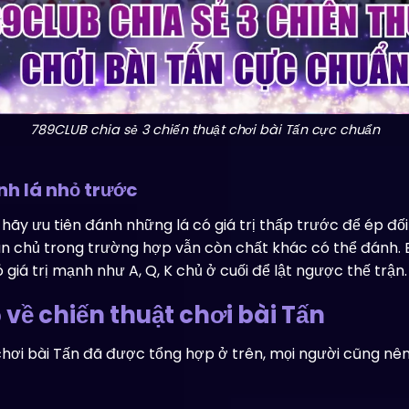
789CLUB chia sẻ 3 chiến thuật chơi bài Tấn cực chuẩn
nh lá nhỏ trước
i hãy ưu tiên đánh những lá có giá trị thấp trước để ép đố
n chủ trong trường hợp vẫn còn chất khác có thể đánh. 
giá trị mạnh như A, Q, K chủ ở cuối để lật ngược thế trận.
 về chiến thuật chơi bài Tấn
hơi bài Tấn đã được tổng hợp ở trên, mọi người cũng nên