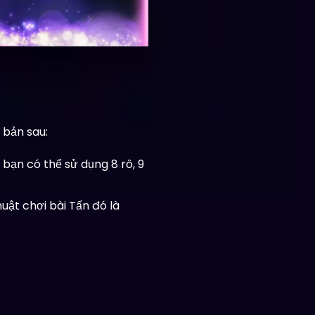
 bản sau:
 bạn có thể sử dụng 8 rô, 9
uật chơi bài Tấn đó là