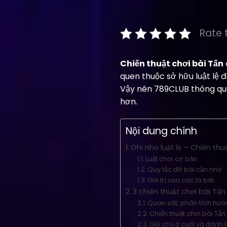
Rate 
Chiến thuật chơi bài Tấn
quen thuộc sở hữu luật lệ 
Vậy nên 789CLUB thông qua 
hơn.
Nội dung chính
Ghi nhớ luật lệ – Chiến thu
Luật chơi cơ bản
Quy tắc đỡ bài cần nhớ
Giá trị của các lá bài
3 chiến thuật chơi bài Tấ
Quan sát, phân tích hướ
Chiến thuật chơi bài Tấ
Giữ chủ ở cuối và đánh 