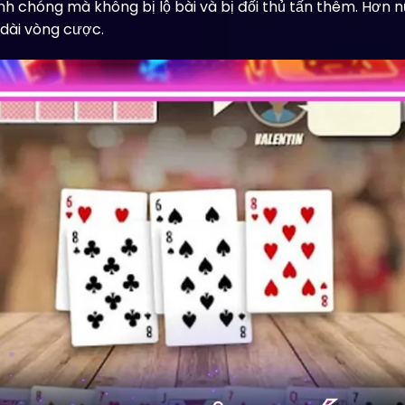
nh chóng mà không bị lộ bài và bị đối thủ tấn thêm. Hơn 
dài vòng cược.