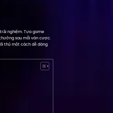
 trải nghiệm. Tựa game
 thưởng sau mỗi ván cược.
đối thủ một cách dễ dàng