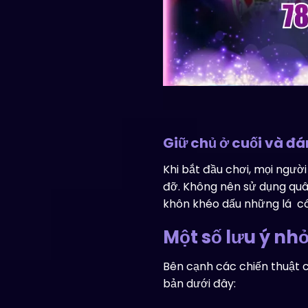
Giữ chủ ở cuối và đá
Khi bắt đầu chơi, mọi ngườ
đỡ. Không nên sử dụng quâ
khôn khéo dấu những lá có 
Một số lưu ý nhỏ
Bên cạnh các chiến thuật c
bản dưới đây: