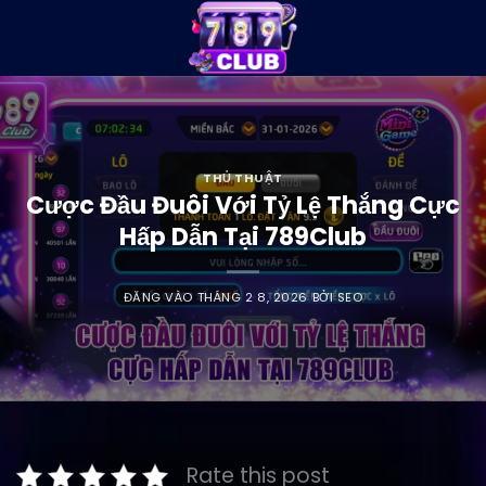
Bỏ
qua
nội
dung
THỦ THUẬT
Cược Đầu Đuôi Với Tỷ Lệ Thắng Cực
Hấp Dẫn Tại 789Club
ĐĂNG VÀO
THÁNG 2 8, 2026
BỞI
SEO
Rate this post