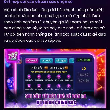
Kết hợp soi cầu chuẩn xác chọn số
Việc chơi đầu đuôi cũng đòi hỏi khách hàng cần biết
cách soi cầu sao cho phù hợp, ra số đẹp nhất. Dựa
theo kinh nghiệm từ chuyên gia lâu năm, người mới
nên dùng tổng đề, lô rơi hay bạc nhớ… để làm căn cứ.
Từ đó, tiến hành thống kê, tính xác suất cầu lô để đưa
ra dự đoán các con số sắp về.