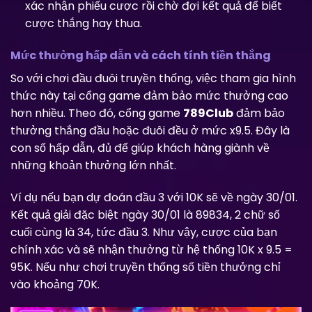
xác nhận phiếu cược rồi chờ đợi kết quả để biết
cược thắng hay thua.
Mức thưởng hấp dẫn và cách tính tiền thắng
So với chơi đầu đuôi truyền thống, việc tham gia hình
thức này tại cổng game đảm bảo mức thưởng cao
hơn nhiều. Theo đó, cổng game
789Club
đảm bảo
thưởng thắng đầu hoặc đuôi đều ở mức x9.5. Đây là
con số hấp dẫn, đủ để giúp khách hàng giành về
những khoản thưởng lớn nhất.
Ví dụ nếu bạn dự đoán đầu 3 với 10K sẽ về ngày 30/01.
Kết quả giải đặc biệt ngày 30/01 là 89834, 2 chữ số
cuối cùng là 34, tức đầu 3. Như vậy, cược của bạn
chính xác và sẽ nhận thưởng từ hệ thống 10K x 9.5 =
95K. Nếu như chơi truyền thống số tiền thưởng chỉ
vào khoảng 70K.