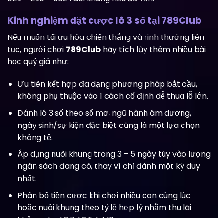
Kinh nghiệm đặt cược lô 3 số tại 789Club
Nếu muốn tối ưu hóa chiến thắng và rinh thưởng liên
tục, người chơi
789Club
hãy tích lũy thêm nhiều bài
học quý giá như:
Ưu tiên kết hợp đa dạng phương pháp bắt cầu,
không phụ thuộc vào 1 cách cố định dễ thua lỗ lớn.
Đánh lô 3 số theo sổ mơ, ngũ hành âm dương,
ngày sinh/sự kiện đặc biệt cũng là một lựa chọn
không tệ.
Áp dụng nuôi khung trong 3 – 5 ngày tùy vào lượng
ngân sách đang có, thay vì chỉ đánh một kỳ duy
nhất.
Phân bổ tiền cược khi chơi nhiều con cùng lúc
hoặc nuôi khung theo tỷ lệ hợp lý nhằm thu lãi