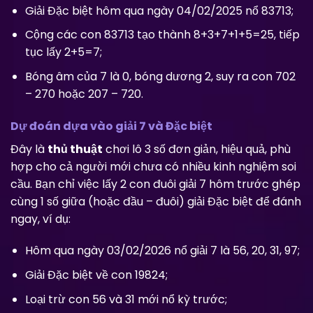
Giải Đặc biệt hôm qua ngày 04/02/2025 nổ 83713;
Cộng các con 83713 tạo thành 8+3+7+1+5=25, tiếp
tục lấy 2+5=7;
Bóng âm của 7 là 0, bóng dương 2, suy ra con 702
– 270 hoặc 207 – 720.
Dự đoán dựa vào giải 7 và Đặc biệt
Đây là
thủ thuật
chơi lô 3 số đơn giản, hiệu quả, phù
hợp cho cả người mới chưa có nhiều kinh nghiệm soi
cầu. Bạn chỉ việc lấy 2 con đuôi giải 7 hôm trước ghép
cùng 1 số giữa (hoặc đầu – đuôi) giải Đặc biệt để đánh
ngay, ví dụ:
Hôm qua ngày 03/02/2026 nổ giải 7 là 56, 20, 31, 97;
Giải Đặc biệt về con 19824;
Loại trừ con 56 và 31 mới nổ kỳ trước;