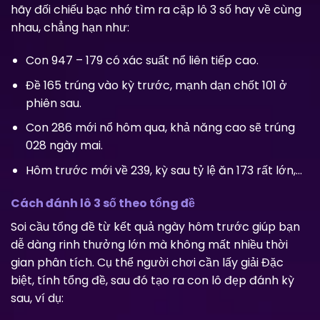
hãy đối chiếu bạc nhớ tìm ra cặp lô 3 số hay về cùng
nhau, chẳng hạn như:
Con 947 – 179 có xác suất nổ liên tiếp cao.
Đề 165 trúng vào kỳ trước, mạnh dạn chốt 101 ở
phiên sau.
Con 286 mới nổ hôm qua, khả năng cao sẽ trúng
028 ngày mai.
Hôm trước mới về 239, kỳ sau tỷ lệ ăn 173 rất lớn,…
Cách đánh lô 3 số theo tổng đề
Soi cầu tổng đề từ kết quả ngày hôm trước giúp bạn
dễ dàng rinh thưởng lớn mà không mất nhiều thời
gian phân tích. Cụ thể người chơi cần lấy giải Đặc
biệt, tính tổng đề, sau đó tạo ra con lô đẹp đánh kỳ
sau, ví dụ: