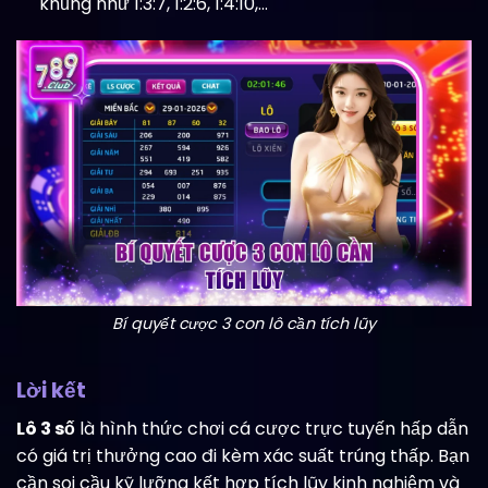
khủng như 1:3:7, 1:2:6, 1:4:10,…
Bí quyết cược 3 con lô cần tích lũy
Lời kết
Lô 3 số
là hình thức chơi cá cược trực tuyến hấp dẫn
có giá trị thưởng cao đi kèm xác suất trúng thấp. Bạn
cần soi cầu kỹ lưỡng kết hợp tích lũy kinh nghiệm và