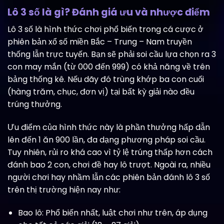
Lô 3 số là gì? Đánh giá ưu và nhược điểm
Lô 3 số là hình thức chơi phổ biến trong cá cược ở
phiên bản xổ số miền Bắc – Trung – Nam truyền
thống lẫn trực tuyến. Bạn sẽ phải soi cầu lựa chọn ra 3
con may mắn (từ 000 đến 999) có khả năng về trên
bảng thống kê. Nếu dãy đó trùng khớp ba con cuối
(hàng trăm, chục, đơn vị) tại bất kỳ giải nào đều
trúng thưởng.
Ưu điểm của hình thức này là phần thưởng hấp dẫn
lên đến 1 ăn 900 lần, đa dạng phương pháp soi cầu.
Tuy nhiên, rủi ro khá cao vì tỷ lệ trúng thấp hơn cách
đánh bao 2 con, chơi đề hay lô trượt. Ngoài ra, nhiều
người chơi hay nhầm lẫn các phiên bản đánh lô 3 số
trên thị trường hiện nay như:
Bao lô: Phổ biến nhất, luật chơi như trên, áp dụng