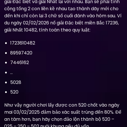
giải Đặc biệt và giải Nhất lại với nhau. Bạn sẽ phải tính
cộng tổng 2 con liền kề nhau tạo thành dãy mới cho
đến khi chỉ còn lại 3 chữ số cuối đánh vào hôm sau. Ví
dụ ngày 02/02/2026 nổ giải Đặc biệt miền Bắc 17236,
giải Nhất 10482, tính toán theo quy luật:
1723610482
89597420
7446162
…
5028
520
Như vậy người chơi lấy được con 520 chốt vào ngày
mai 03/02/2025 đảm bảo xác suất trúng đến 80%. Để
an tâm hơn, bạn hãy chọn đảo lộn thành bộ 520 –
025 – 250 – 502 nuôi khung nếu đủ vốn.