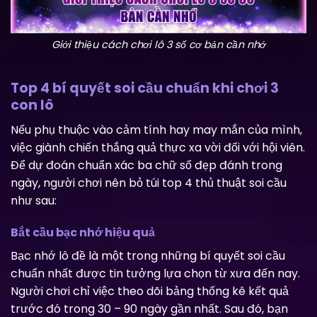
Giới thiệu cách chơi lô 3 số cơ bản cần nhớ
Top 4 bí quyết soi cầu chuẩn khi chơi 3
con lô
Nếu phụ thuộc vào cảm tính hay may mắn của mình,
việc giành chiến thắng quả thực xa vời đối với hội viên.
Để dự đoán chuẩn xác ba chữ số đẹp đánh trong
ngày, người chơi nên bỏ túi top 4 thủ thuật soi cầu
như sau:
Bắt cầu bạc nhớ hiệu quả
Bạc nhớ lô đề là một trong những bí quyết soi cầu
chuẩn nhất được tin tưởng lựa chọn từ xưa đến nay.
Người chơi chỉ việc theo dõi bảng thống kê kết quả
trước đó trong 30 – 90 ngày gần nhất. Sau đó, bạn