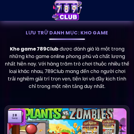
Bỏ
qua
nội
dung
LƯU TRỮ DANH MỤC:
KHO GAME
Kho game
789Club
được đánh giá là một trong
những kho game online phong phú và chất lượng
nhất hiện nay. Với hàng trăm trò chơi thuộc nhiều thể
loại khác nhau, 789Club mang đến cho người chơi
trải nghiệm giải trí trọn vẹn, tiện lợi và đầy kịch tính
chỉ trong một nền tảng duy nhất.
28
TH12