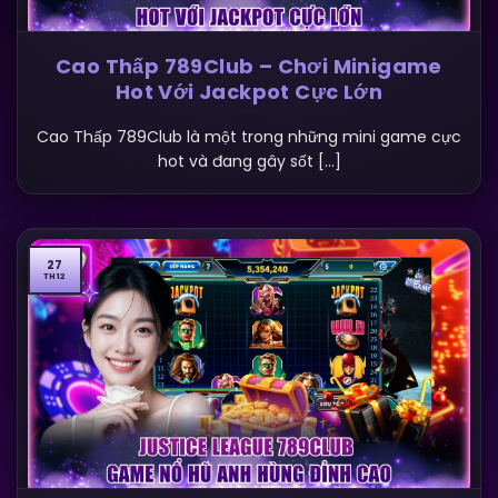
Cao Thấp 789Club – Chơi Minigame
Hot Với Jackpot Cực Lớn
Cao Thấp 789Club là một trong những mini game cực
hot và đang gây sốt [...]
27
TH12