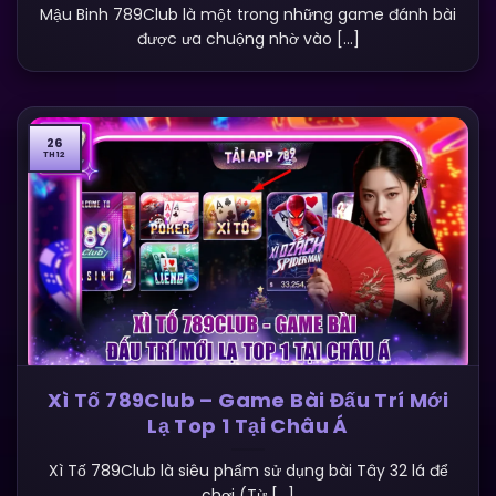
Mậu Binh 789Club là một trong những game đánh bài
được ưa chuộng nhờ vào [...]
26
TH12
Xì Tố 789Club – Game Bài Đấu Trí Mới
Lạ Top 1 Tại Châu Á
Xì Tố 789Club là siêu phẩm sử dụng bài Tây 32 lá để
chơi (Từ [...]