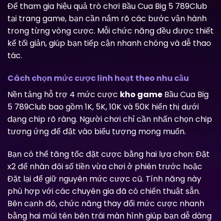
Để tham gia hiệu quả trò chơi Bầu Cua Big 5 789Club
tại trang game, bạn cần nắm rõ các bước vận hành
trong từng vòng cược. Mỗi chức năng đều được thiết
kế tối giản, giúp bạn tiếp cận nhanh chóng và dễ thao
tác.
Cách chọn mức cược linh hoạt theo nhu cầu
Nền tảng hỗ trợ 4 mức cược
kho game
Bầu Cua Big
5 789Club bao gồm 1K, 5K, 10K và 50K hiển thị dưới
dạng chip rõ ràng. Người chơi chỉ cần nhấn chọn chip
tương ứng để đặt vào biểu tượng mong muốn.
Bạn có thể tăng tốc đặt cược bằng hai lựa chọn: Đặt
x2 để nhân đôi số tiền vừa chơi ở phiên trước hoặc
Đặt lại để giữ nguyên mức cược cũ. Tính năng này
phù hợp với các chuyên gia đã có chiến thuật sẵn.
Bên cạnh đó, chức năng thay đổi mức cược nhanh
bằng hai mũi tên bên trái màn hình giúp bạn dễ dàng