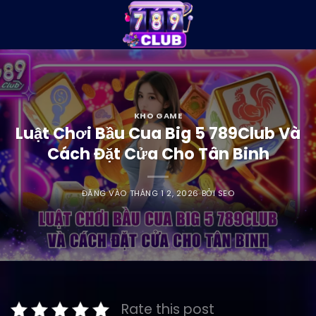
Bỏ
qua
nội
dung
KHO GAME
Luật Chơi Bầu Cua Big 5 789Club Và
Cách Đặt Cửa Cho Tân Binh
ĐĂNG VÀO
THÁNG 1 2, 2026
BỞI
SEO
Rate this post