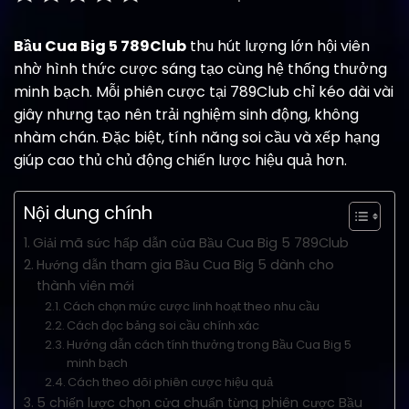
Bầu Cua Big 5 789Club
thu hút lượng lớn hội viên
nhờ hình thức cược sáng tạo cùng hệ thống thưởng
minh bạch. Mỗi phiên cược tại 789Club chỉ kéo dài vài
giây nhưng tạo nên trải nghiệm sinh động, không
nhàm chán. Đặc biệt, tính năng soi cầu và xếp hạng
giúp cao thủ chủ động chiến lược hiệu quả hơn.
Nội dung chính
Giải mã sức hấp dẫn của Bầu Cua Big 5 789Club
Hướng dẫn tham gia Bầu Cua Big 5 dành cho
thành viên mới
Cách chọn mức cược linh hoạt theo nhu cầu
Cách đọc bảng soi cầu chính xác
Hướng dẫn cách tính thưởng trong Bầu Cua Big 5
minh bạch
Cách theo dõi phiên cược hiệu quả
5 chiến lược chọn cửa chuẩn từng phiên cược Bầu