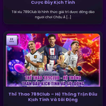
Cược Đầy Kịch Tính
Tài xỉu 789Club là hình thức giải trí được đông đảo
người chơi Châu Á [...]
22
TH12
Thể Thao 789Club – Hệ Thống Trận Đấu
Kịch Tính Và Sôi Động