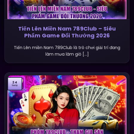
Tiến Lên Miền Nam 789Club – Siêu
Phẩm Game Đổi Thưởng 2026
Tiến Lên miền Nam 789Club là trò chơi giải trí đang
làm mưa làm gió [...]
24
TH12