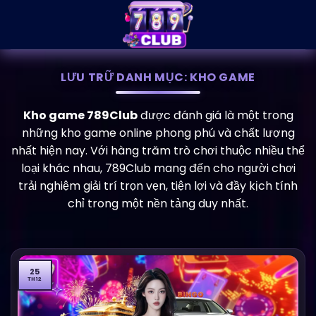
Bỏ
qua
nội
dung
LƯU TRỮ DANH MỤC:
KHO GAME
Kho game
789Club
được đánh giá là một trong
những kho game online phong phú và chất lượng
nhất hiện nay. Với hàng trăm trò chơi thuộc nhiều thể
loại khác nhau, 789Club mang đến cho người chơi
trải nghiệm giải trí trọn vẹn, tiện lợi và đầy kịch tính
chỉ trong một nền tảng duy nhất.
25
TH12