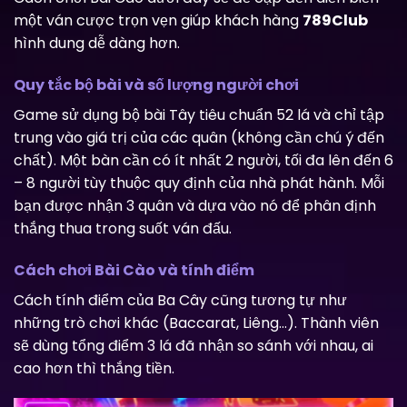
một ván cược trọn vẹn giúp khách hàng
789Club
hình dung dễ dàng hơn.
Quy tắc bộ bài và số lượng người chơi
Game sử dụng bộ bài Tây tiêu chuẩn 52 lá và chỉ tập
trung vào giá trị của các quân (không cần chú ý đến
chất). Một bàn cần có ít nhất 2 người, tối đa lên đến 6
– 8 người tùy thuộc quy định của nhà phát hành. Mỗi
bạn được nhận 3 quân và dựa vào nó để phân định
thắng thua trong suốt ván đấu.
Cách chơi Bài Cào và tính điểm
Cách tính điểm của Ba Cây cũng tương tự như
những trò chơi khác (Baccarat, Liêng…). Thành viên
sẽ dùng tổng điểm 3 lá đã nhận so sánh với nhau, ai
cao hơn thì thắng tiền.