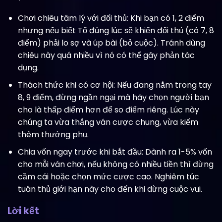
Chơi chiêu tâm lý với đối thủ: Khi bạn có 1, 2 điểm
nhưng nếu biết Tố đúng lúc sẽ khiến đối thủ (có 7, 8
điểm) phải lo sợ và úp bài (bỏ cuộc). Tránh dùng
chiêu này quá nhiều vì nó có thể gây phản tác
dụng.
Thách thức khi có cơ hội: Nếu đang nắm trong tay
8, 9 điểm, đừng ngần ngại mà hãy chọn người bạn
cho là thấp điểm hơn để so điểm riêng. Lúc này
chúng ta vừa thắng ván cược chung, vừa kiếm
thêm thưởng phụ.
Chia vốn ngay trước khi bắt đầu: Dành ra 1-5% vốn
cho mỗi ván chơi, nếu không có nhiều tiền thì đừng
cầm cái hoặc chọn mức cược cao. Nghiêm túc
tuân thủ giới hạn này cho đến khi dừng cuộc vui.
Lời kết