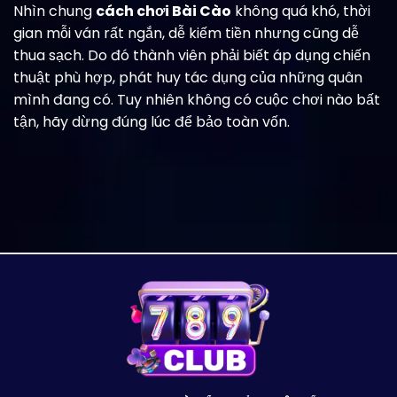
Nhìn chung
cách chơi Bài Cào
không quá khó, thời
gian mỗi ván rất ngắn, dễ kiếm tiền nhưng cũng dễ
thua sạch. Do đó thành viên phải biết áp dụng chiến
thuật phù hợp, phát huy tác dụng của những quân
mình đang có. Tuy nhiên không có cuộc chơi nào bất
tận, hãy dừng đúng lúc để bảo toàn vốn.