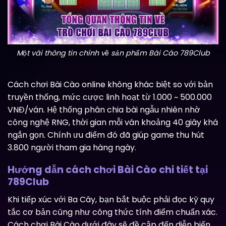
Một vài thông tin chính về sản phẩm Bài Cào 789Club
Cách chơi Bài Cào online không khác biệt so với bản
truyền thống, mức cược linh hoạt từ 1.000 ~ 500.000
VNĐ/ván. Hệ thống phân chia bài ngẫu nhiên nhờ
công nghệ RNG, thời gian mỗi ván khoảng 40 giây khá
ngắn gọn. Chính ưu điểm đó đã giúp game thu hút
3.800 người tham gia hàng ngày.
Hướng dẫn cách chơi Bài Cào chi tiết tại
789Club
Khi tiếp xúc với Ba Cây, bạn bắt buộc phải đọc kỹ quy
tắc cơ bản cũng như công thức tính điểm chuẩn xác.
Cách chơi Bài Cào dưới đây sẽ đề cập đến diễn biến