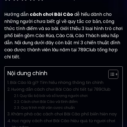
Hướng dẫn
cách chơi Bài Cào
dễ hiểu dành cho
những người chưa biết gì về quy tắc cơ bản, công
thức tính điểm và so bài. Giới thiệu 3 loại hình trò chơi
phổ biến gồm Cào Rùa, Cào Cái, Cào Thách siêu hấp
dẫn. Nội dung dưới đây còn bật mí 3 chiến thuật đỉnh
cao được thành viên lâu năm tại 789Club tổng hợp
chi tiết.
Nội dung chính
Bài Cào là gì? Tìm hiểu những thông tin chính
Hướng dẫn cách chơi Bài Cào chi tiết tại 789Club
Quy tắc bộ bài và số lượng người chơi
Cách chơi Bài Cào và tính điểm
Quy trình một ván cược chuẩn
Khám phá các cách chơi Bài Cào phổ biến hiện nay
Học ngay cách chơi Bài Cào hiệu quả từ người chơi