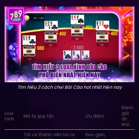
Tìm hiểu 3 cách chơi Bài Cào hot nhất hiện nay
Đánh
Loại
giá
Mô tả quy tắc
Ưu điểm
hình
độ
khó
Tất cả thành viên bỏ ra
Đơn giản,