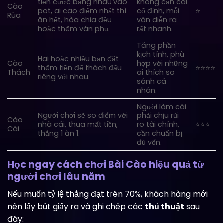
tiền cược bằng nhau vào
không cần cái
Cào
pot, ai cao điểm nhất thì
cố định, mỗi
⭐
Rùa
ăn hết, hòa chia đều
ván diễn ra
hoặc thêm ván phụ.
rất nhanh.
Tăng phần
kịch tính, phù
Hai hoặc nhiều bạn đặt
Cào
hợp với những
thêm tiền để thách đấu
⭐⭐⭐⭐
Thách
ai thích so
riêng với nhau.
sánh cá
nhân.
Người làm cái
Người chơi sẽ so điểm với
phải chịu rủi
Cào
nhà cái, thua mất tiền,
ro tài chính,
⭐⭐⭐
Cái
thắng 1 ăn 1.
cần chuẩn bị
đủ vốn.
Học ngay cách chơi Bài Cào hiệu quả từ
người chơi lâu năm
Nếu muốn tỷ lệ thắng đạt trên 70%, khách hàng mới
nên lấy bút giấy ra và ghi chép các
thủ thuật
sau
đây: