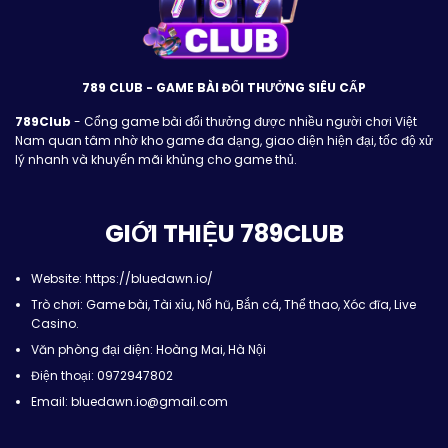
789 CLUB - GAME BÀI ĐỔI THƯỞNG SIÊU CẤP
789Club
- Cổng game bài đổi thưởng được nhiều người chơi Việt
Nam quan tâm nhờ kho game đa dạng, giao diện hiện đại, tốc độ xử
lý nhanh và khuyến mãi khủng cho game thủ.
GIỚI THIỆU 789CLUB
Website:
https://bluedawn.io/
Trò chơi: Game bài, Tài xỉu, Nổ hũ, Bắn cá, Thể thao, Xóc đĩa, Live
Casino.
Văn phòng đại diện: Hoàng Mai, Hà Nội
Điện thoại: 0972947802
Email:
bluedawn.io@gmail.com