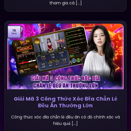
tham gia cá [...]
16
TH3
Giải Mã 3 Công Thức Xóc Đĩa Chẵn Lẻ
Đều Ăn Thưởng Lớn
Công thức xóc đĩa chẵn lẻ đều ăn có độ chính xác và
hiệu quả [...]