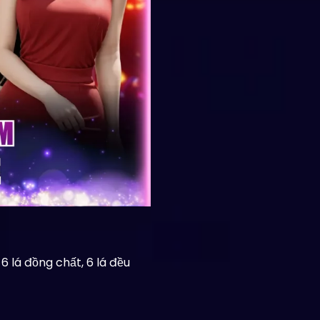
6 lá đồng chất, 6 lá đều