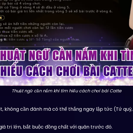
Thuật ngữ cần nắm khi tìm hiểu cách chơi bài Catte
t, không cần đánh mà có thể thắng ngay lập tức (Tứ quý, 
iá trị lớn, bắt buộc đồng chất với quân trước đó.