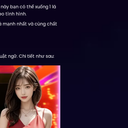
này bạn có thể xuống 1 lá
o tình hình.
 lá mạnh nhất và cùng chất
uật ngữ. Chi tiết như sau: