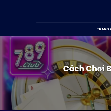
Bỏ
qua
nội
dung
TRANG 
Cách Chơi B