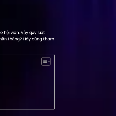
 hội viên. Vậy quy luật
 phần thắng? Hãy cùng tham