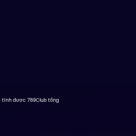
ức tính được 789Club tổng