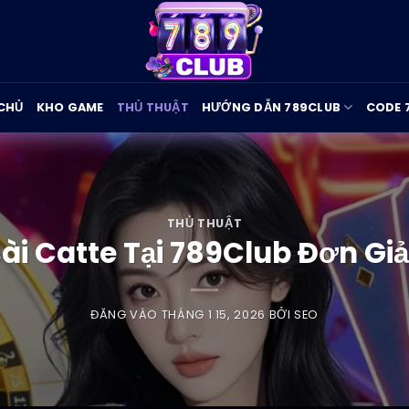
CHỦ
KHO GAME
THỦ THUẬT
HƯỚNG DẪN 789CLUB
CODE 
THỦ THUẬT
ài Catte Tại 789Club Đơn Giả
ĐĂNG VÀO
THÁNG 1 15, 2026
BỞI
SEO