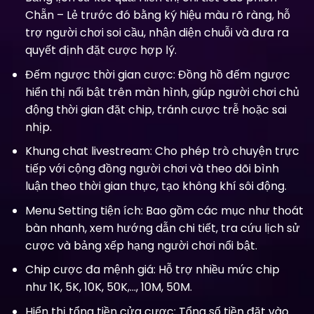
Chẵn – Lẻ trước đó bằng ký hiệu màu rõ ràng, hỗ
trợ người chơi soi cầu, nhận diện chuỗi và đưa ra
quyết định đặt cược hợp lý.
Đếm ngược thời gian cược: Đồng hồ đếm ngược
hiển thị nổi bật trên màn hình, giúp người chơi chủ
động thời gian đặt chip, tránh cược trễ hoặc sai
nhịp.
Khung chat livestream: Cho phép trò chuyện trực
tiếp với cộng đồng người chơi và theo dõi bình
luận theo thời gian thực, tạo không khí sôi động.
Menu Setting tiện ích: Bao gồm các mục như thoát
bàn nhanh, xem hướng dẫn chi tiết, tra cứu lịch sử
cược và bảng xếp hạng người chơi nổi bật.
Chip cược đa mệnh giá: Hỗ trợ nhiều mức chip
như 1K, 5K, 10K, 50K,…, 10M, 50M.
Hiển thị tổng tiền cửa cược: Tổng số tiền đặt vào