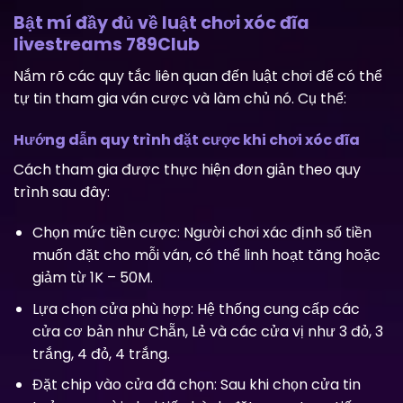
Bật mí đầy đủ về luật chơi xóc đĩa
livestreams 789Club
Nắm rõ các quy tắc liên quan đến luật chơi để có thể
tự tin tham gia ván cược và làm chủ nó. Cụ thể:
Hướng dẫn quy trình đặt cược khi chơi xóc đĩa
Cách tham gia được thực hiện đơn giản theo quy
trình sau đây:
Chọn mức tiền cược: Người chơi xác định số tiền
muốn đặt cho mỗi ván, có thể linh hoạt tăng hoặc
giảm từ 1K – 50M.
Lựa chọn cửa phù hợp: Hệ thống cung cấp các
cửa cơ bản như Chẵn, Lẻ và các cửa vị như 3 đỏ, 3
trắng, 4 đỏ, 4 trắng.
Đặt chip vào cửa đã chọn: Sau khi chọn cửa tin