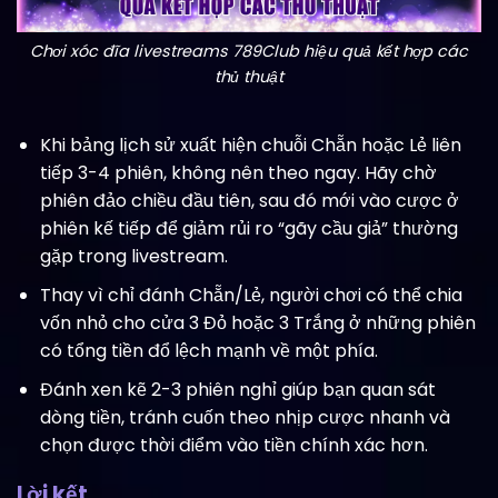
Chơi xóc đĩa livestreams 789Club hiệu quả kết hợp các
thủ thuật
Khi bảng lịch sử xuất hiện chuỗi Chẵn hoặc Lẻ liên
tiếp 3-4 phiên, không nên theo ngay. Hãy chờ
phiên đảo chiều đầu tiên, sau đó mới vào cược ở
phiên kế tiếp để giảm rủi ro “gãy cầu giả” thường
gặp trong livestream.
Thay vì chỉ đánh Chẵn/Lẻ, người chơi có thể chia
vốn nhỏ cho cửa 3 Đỏ hoặc 3 Trắng ở những phiên
có tổng tiền đổ lệch mạnh về một phía.
Đánh xen kẽ 2-3 phiên nghỉ giúp bạn quan sát
dòng tiền, tránh cuốn theo nhịp cược nhanh và
chọn được thời điểm vào tiền chính xác hơn.
Lời kết