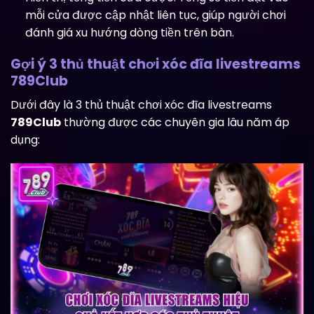
mỗi cửa được cập nhật liên tục, giúp người chơi
đánh giá xu hướng dòng tiền trên bàn.
Gợi ý 3 thủ thuật chơi xóc đĩa livestreams
789Club
Dưới đây là 3 thủ thuật chơi xóc đĩa livestreams
789Club
thường được các chuyên gia lâu năm áp
dụng: