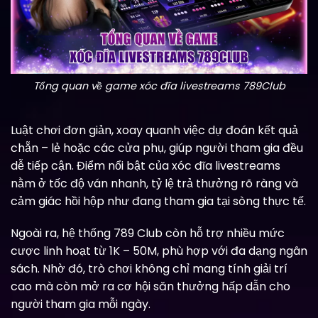
Tổng quan về game xóc đĩa livestreams 789Club
Luật chơi đơn giản, xoay quanh việc dự đoán kết quả
chẵn – lẻ hoặc các cửa phụ, giúp người tham gia đều
dễ tiếp cận. Điểm nổi bật của xóc đĩa livestreams
nằm ở tốc độ ván nhanh, tỷ lệ trả thưởng rõ ràng và
cảm giác hồi hộp như đang tham gia tại sòng thực tế.
Ngoài ra, hệ thống 789 Club còn hỗ trợ nhiều mức
cược linh hoạt từ 1K – 50M, phù hợp với đa dạng ngân
sách. Nhờ đó, trò chơi không chỉ mang tính giải trí
cao mà còn mở ra cơ hội săn thưởng hấp dẫn cho
người tham gia mỗi ngày.