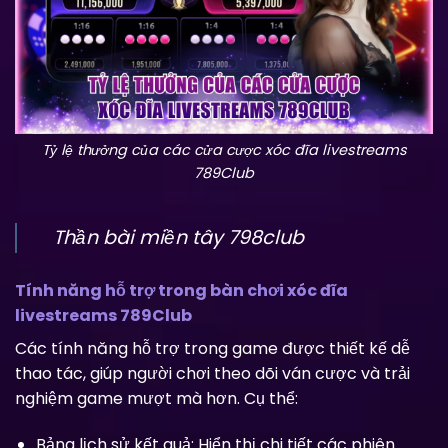
Tỷ lệ thưởng của các cửa cược xóc đĩa livestreams
789Club
Thần bài miền tây 798club
Tính năng hỗ trợ trong bàn chơi xóc đĩa
livestreams 789Club
Các tính năng hỗ trợ trong game được thiết kế dễ
thao tác, giúp người chơi theo dõi ván cược và trải
nghiệm game mượt mà hơn. Cụ thể:
Bảng lịch sử kết quả: Hiển thị chi tiết các phiên