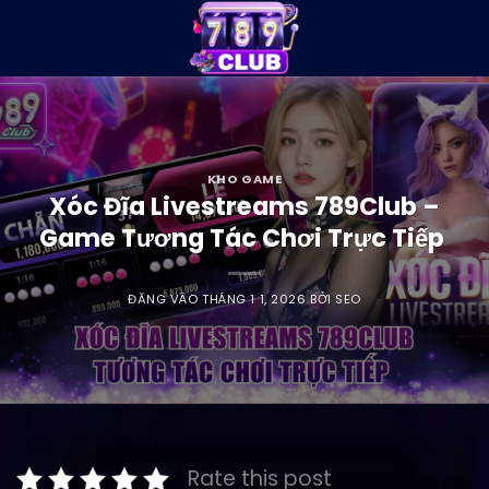
Bỏ
qua
nội
dung
KHO GAME
Xóc Đĩa Livestreams 789Club –
Game Tương Tác Chơi Trực Tiếp
ĐĂNG VÀO
THÁNG 1 1, 2026
BỞI
SEO
Rate this post