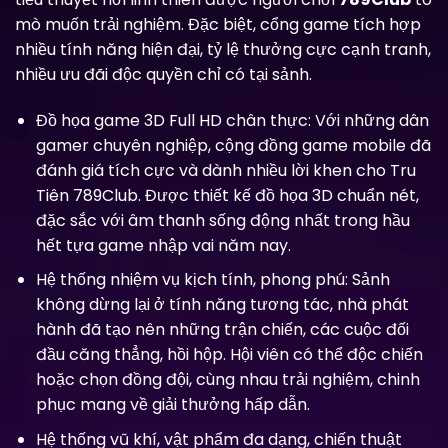
mò muốn trải nghiệm. Đặc biệt, cổng game tích hợp
nhiều tính năng hiện đại, tỷ lệ thưởng cực cạnh tranh,
nhiều ưu đãi độc quyền chỉ có tại sảnh.
Đồ họa game 3D Full HD chân thực: Với những dân
gamer chuyên nghiệp, cộng đồng game mobile đã
đánh giá tích cực và dành nhiều lời khen cho Tru
Tiên 789Club. Được thiết kế đồ họa 3D chuẩn nét,
đặc sắc với âm thanh sống động nhất trong hầu
hết tựa game nhập vai năm nay.
Hệ thống nhiệm vụ kịch tính, phong phú: Sảnh
không dừng lại ở tính năng tương tác, nhà phát
hành đã tạo nên những trận chiến, các cuộc đối
đầu căng thẳng, hồi hộp. Hội viên có thể độc chiến
hoặc chọn đồng đội, cùng nhau trải nghiệm, chinh
phục mang về giải thưởng hấp dẫn.
Hệ thống vũ khí, vật phẩm đa dạng, chiến thuật