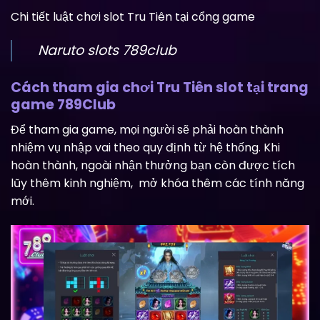
Chi tiết luật chơi slot Tru Tiên tại cổng game
Naruto slots 789club
Cách tham gia chơi Tru Tiên slot tại trang
game 789Club
Để tham gia game, mọi người sẽ phải hoàn thành
nhiệm vụ nhập vai theo quy định từ hệ thống. Khi
hoàn thành, ngoài nhận thưởng bạn còn được tích
lũy thêm kinh nghiệm, mở khóa thêm các tính năng
mới.