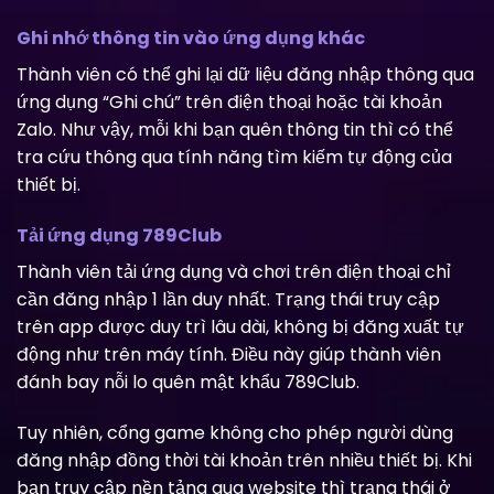
Ghi nhớ thông tin vào ứng dụng khác
Thành viên có thể ghi lại dữ liệu đăng nhập thông qua
ứng dụng “Ghi chú” trên điện thoại hoặc tài khoản
Zalo. Như vậy, mỗi khi bạn quên thông tin thì có thể
tra cứu thông qua tính năng tìm kiếm tự động của
thiết bị.
Tải ứng dụng 789Club
Thành viên tải ứng dụng và chơi trên điện thoại chỉ
cần đăng nhập 1 lần duy nhất. Trạng thái truy cập
trên app được duy trì lâu dài, không bị đăng xuất tự
động như trên máy tính. Điều này giúp thành viên
đánh bay nỗi lo quên mật khẩu 789Club.
Tuy nhiên, cổng game không cho phép người dùng
đăng nhập đồng thời tài khoản trên nhiều thiết bị. Khi
bạn truy cập nền tảng qua website thì trạng thái ở