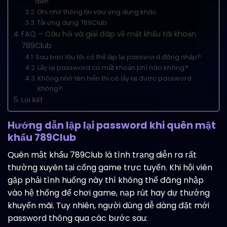
điền
Ghi nhớ thông tin vào ứng dụng khác
Tải ứng dụng 789Club
FAQ – Câu hỏi và giải đáp về mật khẩu tài khoản
789Club
Sau bao lâu tôi có thể lập lại password đăng nhập?
Lấy lại password có mất khoản phí nào không?
Không nhớ tên hiển thị có lấy lại được password
không?
Lời kết
Hướng dẫn lập lại password khi quên mật
khẩu 789Club
Quên mật khẩu 789Club là tình trạng diễn ra rất
thường xuyên tại cổng game trực tuyến. Khi hội viên
gặp phải tình huống này thì không thể đăng nhập
vào hệ thống để chơi game, nạp rút hay dự thưởng
khuyến mãi. Tuy nhiên, người dùng dễ dàng đặt mới
password thông qua các bước sau: