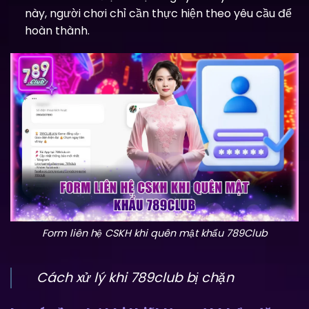
này, người chơi chỉ cần thực hiện theo yêu cầu để
hoàn thành.
Form liên hệ CSKH khi quên mật khẩu 789Club
Cách xử lý khi 789club bị chặn