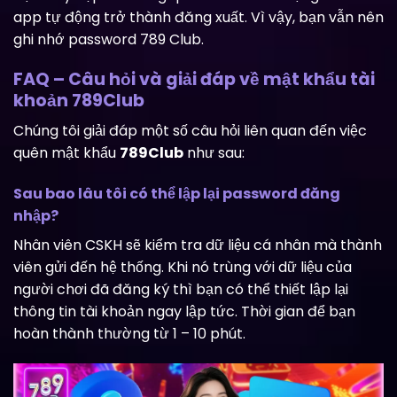
app tự động trở thành đăng xuất. Vì vậy, bạn vẫn nên
ghi nhớ password 789 Club.
FAQ – Câu hỏi và giải đáp về mật khẩu tài
khoản 789Club
Chúng tôi giải đáp một số câu hỏi liên quan đến việc
quên mật khẩu
789Club
như sau:
Sau bao lâu tôi có thể lập lại password đăng
nhập?
Nhân viên CSKH sẽ kiểm tra dữ liệu cá nhân mà thành
viên gửi đến hệ thống. Khi nó trùng với dữ liệu của
người chơi đã đăng ký thì bạn có thể thiết lập lại
thông tin tài khoản ngay lập tức. Thời gian để bạn
hoàn thành thường từ 1 – 10 phút.