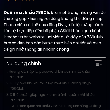
Quên mật khẩu 789Club
là một trong những vấn đề
thường gặp khiến người dùng không thể đăng nhập.
Thành viên có thể chủ động lấy lại dữ liệu bằng cách
liên hệ trực tiếp đến bộ phận CSKH thông qua kênh
livechat trên website. Bài viết dưới đây của 789Club
hướng dẫn bạn các bước thực hiện chi tiết và mẹo
để ghi nhớ thông tin nhanh chóng.
Nội dung chính
Hướng dẫn lập lại password khi quên mật khẩu
789Club
Lưu ý cần nhớkhi thiết lập mật khẩu đăng nhập
789Club
3 thủ thuật giúp người chơi tránh quên mật khẩu
789Club
Tránh quên mật khẩu 789Club bằng tính năng tự động