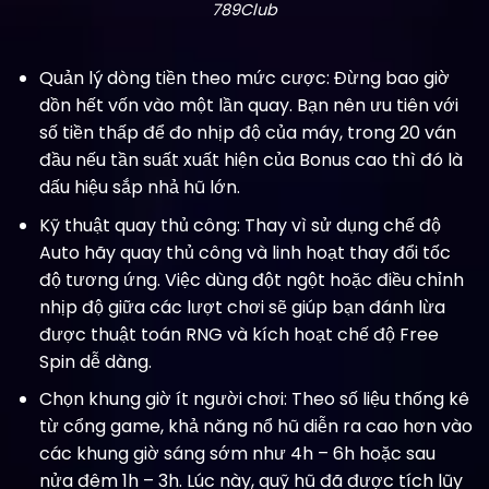
789Club
Quản lý dòng tiền theo mức cược: Đừng bao giờ
dồn hết vốn vào một lần quay. Bạn nên ưu tiên với
số tiền thấp để đo nhịp độ của máy, trong 20 ván
đầu nếu tần suất xuất hiện của Bonus cao thì đó là
dấu hiệu sắp nhả hũ lớn.
Kỹ thuật quay thủ công: Thay vì sử dụng chế độ
Auto hãy quay thủ công và linh hoạt thay đổi tốc
độ tương ứng. Việc dùng đột ngột hoặc điều chỉnh
nhịp độ giữa các lượt chơi sẽ giúp bạn đánh lừa
được thuật toán RNG và kích hoạt chế độ Free
Spin dễ dàng.
Chọn khung giờ ít người chơi: Theo số liệu thống kê
từ cổng game, khả năng nổ hũ diễn ra cao hơn vào
các khung giờ sáng sớm như 4h – 6h hoặc sau
nửa đêm 1h – 3h. Lúc này, quỹ hũ đã được tích lũy