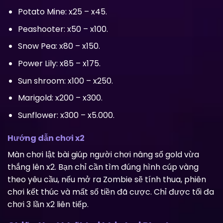
Potato Mine: x25 – x45.
Peashooter: x50 – x100.
Snow Pea: x80 – x150.
Power Lily: x85 – x175.
Sun shroom: x100 – x250.
Marigold: x200 – x300.
Sunflower: x300 – x5.000.
Hướng dẫn chơi x2
Màn chơi lật bài giúp người chơi nâng số gold vừa
thắng lên x2. Bạn chỉ cần tìm đúng hình cúp vàng
theo yêu cầu, nếu mở ra Zombie sẽ tính thua, phiên
chơi kết thúc và mất số tiền đã cược. Chỉ được tối đa
chơi 3 lần x2 liên tiếp.