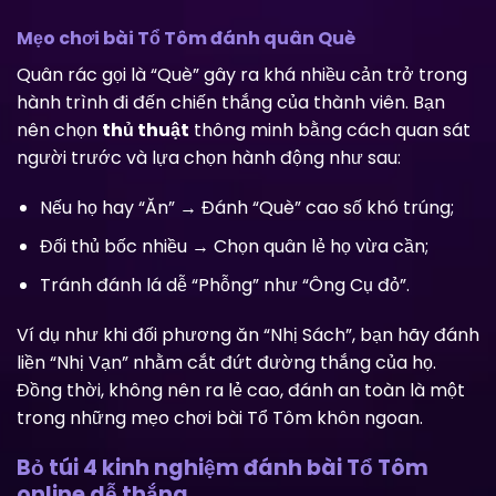
Mẹo chơi bài Tổ Tôm đánh quân Què
Quân rác gọi là “Què” gây ra khá nhiều cản trở trong
hành trình đi đến chiến thắng của thành viên. Bạn
nên chọn
thủ thuật
thông minh bằng cách quan sát
người trước và lựa chọn hành động như sau:
Nếu họ hay “Ăn” → Đánh “Què” cao số khó trúng;
Đối thủ bốc nhiều → Chọn quân lẻ họ vừa cần;
Tránh đánh lá dễ “Phỗng” như “Ông Cụ đỏ”.
Ví dụ như khi đối phương ăn “Nhị Sách”, bạn hãy đánh
liền “Nhị Vạn” nhằm cắt đứt đường thắng của họ.
Đồng thời, không nên ra lẻ cao, đánh an toàn là một
trong những mẹo chơi bài Tổ Tôm khôn ngoan.
Bỏ túi 4 kinh nghiệm đánh bài Tổ Tôm
online dễ thắng