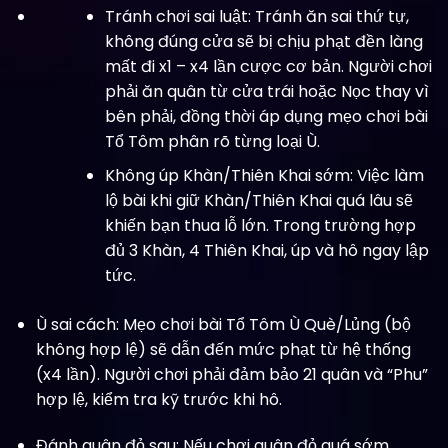
Tránh chơi sai luật: Tránh ăn sai thứ tự,
không đúng cửa sẽ bị chịu phạt đền làng
mất đi x1 – x4 lần cược cơ bản. Người chơi
phải ăn quân từ cửa trái hoặc Nọc thay vì
bên phải, đồng thời áp dụng mẹo chơi bài
Tổ Tôm phân rõ từng loại Ù.
Không úp Khàn/Thiên Khai sớm: Việc làm
lộ bài khi giữ Khàn/Thiên Khai quá lâu sẽ
khiến bạn thua lỗ lớn. Trong trường hợp
đủ 3 Khàn, 4 Thiên Khai, úp và hô ngay lập
tức.
Ù sai cách: Mẹo chơi bài Tổ Tôm Ù Què/Lủng (bộ
không hợp lệ) sẽ dẫn đến mức phạt từ hệ thống
(x4 lần). Người chơi phải đảm bảo 21 quân và “Phu”
hợp lệ, kiểm tra kỹ trước khi hô.
Đánh quân đỏ sau: Nếu chơi quân đỏ quá sớm