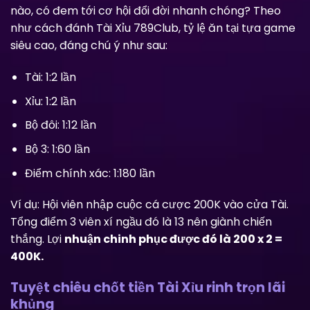
nào, có đem tới cơ hội đổi đời nhanh chóng? Theo
như cách đánh Tài Xỉu 789Club, tỷ lệ ăn tại tựa game
siêu cao, đáng chú ý như sau:
Tài: 1:2 lần
Xỉu: 1:2 lần
Bộ đôi: 1:12 lần
Bộ 3: 1:60 lần
Điểm chính xác: 1:180 lần
Ví dụ: Hội viên nhập cuộc cá cược 200K vào cửa Tài.
Tổng điểm 3 viên xí ngầu đó là 13 nên giành chiến
thắng. Lợi
nhuận chinh phục được đó là 200 x 2 =
400K.
Tuyệt chiêu chốt tiền Tài Xỉu rinh trọn lãi
khủng