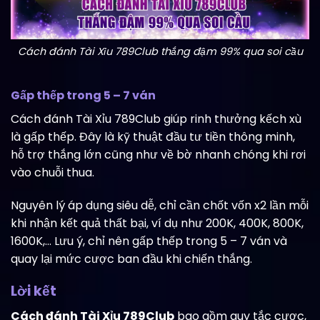
Cách đánh Tài Xỉu 789Club thắng đậm 99% qua soi cầu
Gấp thếp trong 5 – 7 ván
Cách đánh Tài Xỉu 789Club giúp rinh thưởng kếch xù
là gấp thếp. Đây là kỹ thuật đầu tư tiền thông minh,
hỗ trợ thắng lớn cũng như về bờ nhanh chóng khi rơi
vào chuỗi thua.
Nguyên lý áp dụng siêu dễ, chỉ cần chốt vốn x2 lần mỗi
khi nhận kết quả thất bại, ví dụ như 200K, 400K, 800K,
1600K,… Lưu ý, chỉ nên gấp thếp trong 5 – 7 ván và
quay lại mức cược ban đầu khi chiến thắng.
Lời kết
Cách đánh Tài Xỉu 789Club
bao gồm quy tắc cược,