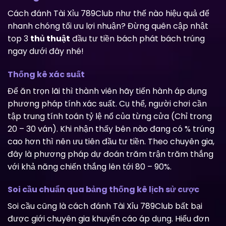
Cách đánh Tài Xỉu 789Club như thế nào hiệu quả để
nhanh chóng tối ưu lợi nhuận? Đừng quên cập nhật
top 3
thủ thuật
đầu tư tiền bách phát bách trúng
ngay dưới đây nhé!
Thống kê xác suất
Để ăn trọn lãi thì thành viên hãy tiến hành áp dụng
phương pháp tính xác suất. Cụ thể, người chơi cần
tập trung tính toán tỷ lệ nổ của từng cửa (Chỉ trong
20 – 30 ván). Khi nhận thấy bên nào đang có % trúng
cao hơn thì nên ưu tiên đầu tư tiền. Theo chuyên gia,
đây là phương pháp dự đoán trăm trận trăm thắng
với khả năng chiến thắng lên tới 80 – 90%.
Soi cầu chuẩn qua bảng thống kê lịch sử cược
Soi cầu cũng là cách đánh Tài Xỉu 789Club bất bại
được giới chuyên gia khuyến cáo áp dụng. Hiểu đơn