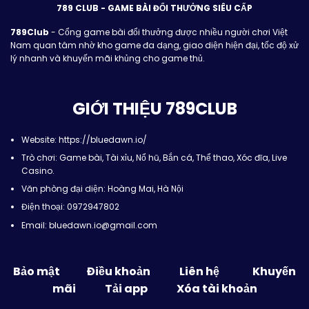
789 CLUB - GAME BÀI ĐỔI THƯỞNG SIÊU CẤP
789Club
- Cổng game bài đổi thưởng được nhiều người chơi Việt
Nam quan tâm nhờ kho game đa dạng, giao diện hiện đại, tốc độ xử
lý nhanh và khuyến mãi khủng cho game thủ.
GIỚI THIỆU 789CLUB
Website:
https://bluedawn.io/
Trò chơi: Game bài, Tài xỉu, Nổ hũ, Bắn cá, Thể thao, Xóc đĩa, Live
Casino.
Văn phòng đại diện: Hoàng Mai, Hà Nội
Điện thoại: 0972947802
Email:
bluedawn.io@gmail.com
Bảo mật
Điều khoản
Liên hệ
Khuyến
mãi
Tải app
Xóa tài khoản