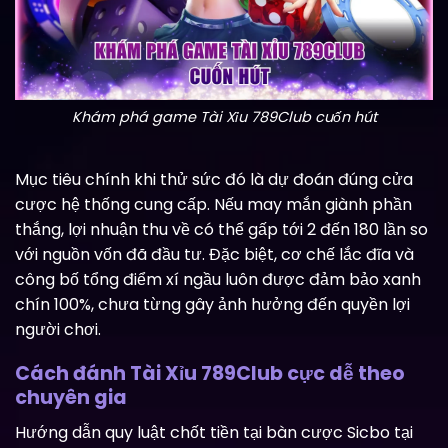
Khám phá game Tài Xỉu 789Club cuốn hút
Mục tiêu chính khi thử sức đó là dự đoán đúng cửa
cược hệ thống cung cấp. Nếu may mắn giành phần
thắng, lợi nhuận thu về có thể gấp tới 2 đến 180 lần so
với nguồn vốn đã đầu tư. Đặc biệt, cơ chế lắc đĩa và
công bố tổng điểm xí ngầu luôn được đảm bảo xanh
chín 100%, chưa từng gây ảnh hưởng đến quyền lợi
người chơi.
Cách đánh Tài Xỉu 789Club cực dễ theo
chuyên gia
Hướng dẫn quy luật chốt tiền tại bàn cược Sicbo tại