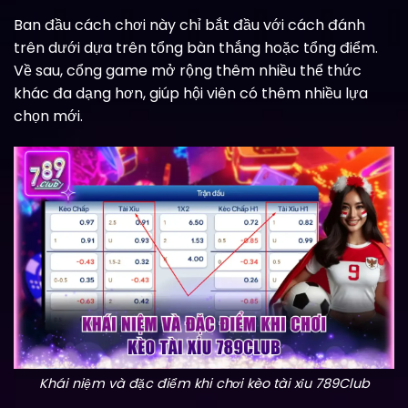
Ban đầu cách chơi này chỉ bắt đầu với cách đánh
trên dưới dựa trên tổng bàn thắng hoặc tổng điểm.
Về sau, cổng game mở rộng thêm nhiều thể thức
khác đa dạng hơn, giúp hội viên có thêm nhiều lựa
chọn mới.
Khái niệm và đặc điểm khi chơi kèo tài xỉu 789Club