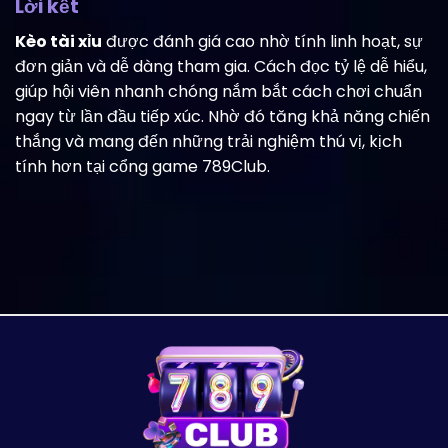
Lời kết
Kèo tài xỉu
được đánh giá cao nhờ tính linh hoạt, sự
đơn giản và dễ dàng tham gia. Cách đọc tỷ lệ dễ hiểu,
giúp hội viên nhanh chóng nắm bắt cách chơi chuẩn
ngay từ lần đầu tiếp xúc. Nhờ đó tăng khả năng chiến
thắng và mang đến những trải nghiệm thú vị, kịch
tính hơn tại cổng game 789Club.