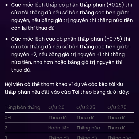
Các mốc lệch thấp có phần thập phân (+0.25) thì
cửa tài thắng đủ nếu số bàn thắng cao hơn giá trị
nguyên, nếu bằng giá trị nguyên thì thắng nửa tiền
còn lại thì thua đủ.
Các mốc lệch cao có phần thập phân (+0.75) thì
cửa tài thắng đủ nếu số bàn thắng cao hơn giá trị
nguyên +2, nếu bằng giá trị nguyên +1 thì thắng
nửa tiền, nhỏ hơn hoặc bằng giá trị nguyên thì
thua đủ.
Hội viên có thể tham khảo ví dụ về các kèo tài xỉu
thập phân nếu đặt vào cửa Tài theo bảng dưới đây:
Tổng bàn thắng
O/U 2.0
O/U 2.25
O/U 2.75
0-1
Thua đủ
Thua đủ
Thua đủ
2
Hoàn tiền
Thắng nửa
Thua đủ
3
Thắng đủ
Thắng đủ
Thắng nửa