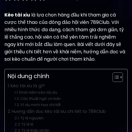
Kèo tài xỉu
là lựa chọn hàng đầu khi tham gia cá
cược thể thao của đông đảo hội viên 789Club. Với
nhiều hình thức đa dạng, cách tham gia đơn giản, tỷ
lệ thắng cao, hội viên có thể yên tâm trải nghiệm
ngay khi mới bắt đầu làm quen. Bài viết dưới đây sẽ
giới thiệu chi tiết hơn về khái niệm, hướng dẫn đọc và
soi kèo chuẩn để người chơi tham khảo.
Nội dung chính
Kèo tài xỉu là gì?
Khái niệm kèo tài xỉu
Các thuật ngữ cơ bản
Ví dụ minh họa chi tiết
Hướng dẫn đọc kèo tài xỉu chi tiết từ 789Club
Tỷ lệ nguyên
Tỷ lệ lẻ
Tỷ lệ thập phân