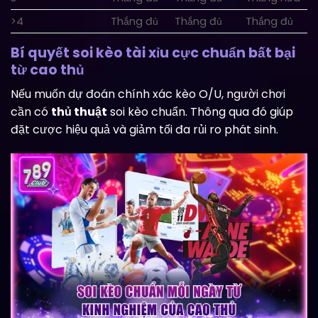
>4
Thắng đủ
Thắng đủ
Thắng đủ
Bí quyết soi kèo tài xỉu cực chuẩn bất bại
từ cao thủ
Nếu muốn dự đoán chính xác kèo O/U, người chơi
cần có
thủ thuật
soi kèo chuẩn. Thông qua đó giúp
đặt cược hiệu quả và giảm tối đa rủi ro phát sinh.