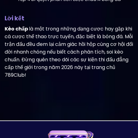
Lời kết
Kèo chấp
là một trong những dạng cược hay gặp khi
cá cược thể thao trực tuyến, đặc biệt là bóng đá. Mỗi
trận đấu đều đem lại cảm giác hồi hộp cùng cơ hội đổi
đời nhanh chóng nếu biết cách phân tích, soi kèo
chuẩn. Đừng quên theo dõi các sự kiện thi đấu đẳng
cấp thế giới trong năm 2026 này tại trang chủ
789Club!