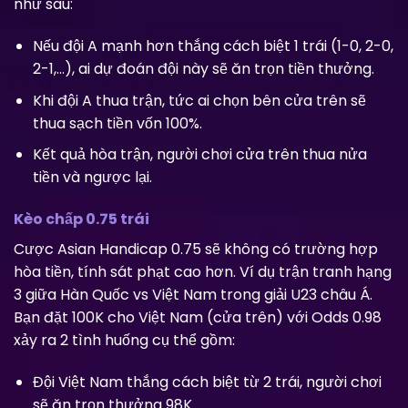
như sau:
Nếu đội A mạnh hơn thắng cách biệt 1 trái (1-0, 2-0,
2-1,…), ai dự đoán đội này sẽ ăn trọn tiền thưởng.
Khi đội A thua trận, tức ai chọn bên cửa trên sẽ
thua sạch tiền vốn 100%.
Kết quả hòa trận, người chơi cửa trên thua nửa
tiền và ngược lại.
Kèo chấp 0.75 trái
Cược Asian Handicap 0.75 sẽ không có trường hợp
hòa tiền, tính sát phạt cao hơn. Ví dụ trận tranh hạng
3 giữa Hàn Quốc vs Việt Nam trong giải U23 châu Á.
Bạn đặt 100K cho Việt Nam (cửa trên) với Odds 0.98
xảy ra 2 tình huống cụ thể gồm:
Đội Việt Nam thắng cách biệt từ 2 trái, người chơi
sẽ ăn trọn thưởng 98K.