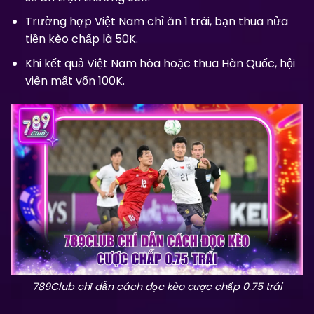
Trường hợp Việt Nam chỉ ăn 1 trái, bạn thua nửa
tiền kèo chấp là 50K.
Khi kết quả Việt Nam hòa hoặc thua Hàn Quốc, hội
viên mất vốn 100K.
789Club chỉ dẫn cách đọc kèo cược chấp 0.75 trái