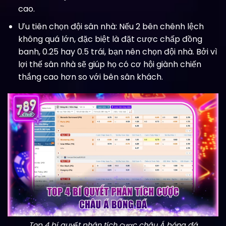
cao.
Ưu tiên chọn đội sân nhà: Nếu 2 bên chênh lệch
không quá lớn, đặc biệt là đặt cược chấp đồng
banh, 0.25 hay 0.5 trái, bạn nên chọn đội nhà. Bởi vì
lợi thế sân nhà sẽ giúp họ có cơ hội giành chiến
thắng cao hơn so với bên sân khách.
Top 4 bí quyết phân tích cược châu Á bóng đá