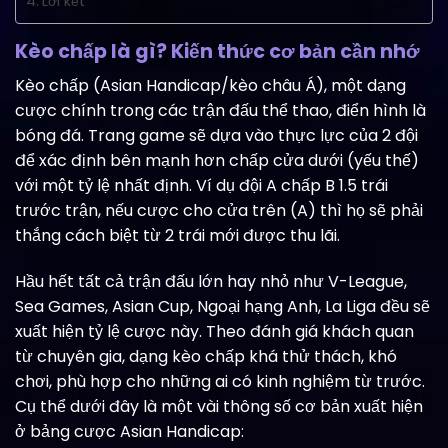
Lời kết
Kèo chấp là gì? Kiến thức cơ bản cần nhớ
Kèo chấp (Asian Handicap/kèo châu Á), một dạng
cược chính trong các trận đấu thể thao, điển hình là
bóng đá. Trang game sẽ dựa vào thực lực của 2 đội
để xác định bên mạnh hơn chấp cửa dưới (yếu thế)
với một tỷ lệ nhất định. Ví dụ đội A chấp B 1.5 trái
trước trận, nếu cược cho cửa trên (A) thì họ sẽ phải
thắng cách biệt từ 2 trái mới được thu lãi.
Hầu hết tất cả trận đấu lớn hay nhỏ như V-League,
Sea Games, Asian Cup, Ngoại hạng Anh, La Liga đều sẽ
xuất hiện tỷ lệ cược này. Theo đánh giá khách quan
từ chuyên gia, dạng kèo chấp khá thử thách, khó
chơi, phù hợp cho những ai có kinh nghiệm từ trước.
Cụ thể dưới đây là một vài thông số cơ bản xuất hiện
ở bảng cược Asian Handicap: