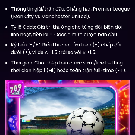
Thông tin giải/trận đấu: Chẳng hạn Premier League
(Man City vs Manchester United).
Tỷ lệ Odds: Giá trị thưởng cho từng đội, biến đổi
linh hoạt, tiền lãi = Odds * mức cược ban đầu.
Ký hiệu “-/+”: Biểu thị cho cửa trên (-) chấp đội
dưới (+), ví dụ A -1.5 trái so với B +1.5.
Thời gian: Cho phép bạn cược sớm/live betting,
thời gian hiệp 1 (H1) hoặc toàn trận full-time (FT).