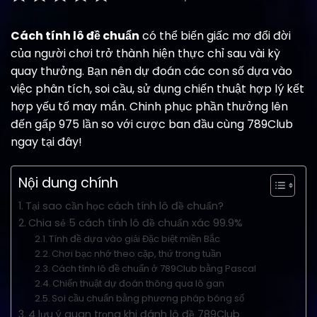
Cách tính lô đề chuẩn
có thể biến giấc mơ đổi đời
của người chơi trở thành hiện thực chỉ sau vài kỳ
quay thưởng. Bạn nên dự đoán các con số dựa vào
việc phân tích, soi cầu, sử dụng chiến thuật hợp lý kết
hợp yếu tố may mắn. Chinh phục phần thưởng lên
đến gấp 975 lần so với cược ban đầu cùng 789Club
ngay tại đây!
Nội dung chính
Tại sao cần học cách tính lô đề chuẩn?
Chia sẻ 5 cách tính lô đề chuẩn xác 99.9%
Tính đề dựa vào giải Đặc biệt miền Bắc
Chơi bạc nhớ theo cặp, thứ trong tuần
Cách tính lô đề chuẩn ở 789Club bằng Pascal
Chiến thuật dự đoán thông qua lô gan
Soi cầu chuẩn bằng phương pháp bóng số
4 lưu ý quan trọng khi đánh lô đề 789Club