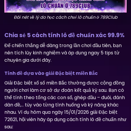
Đôi nét về lý do học cách chơi lô chuẩn ở 789Club
Chia sẻ 5 cách tính lô đề chuẩn xác 99.9%
Để chiến thắng dễ dàng trong lần chơi đầu tiên, bạn
nên tích lũy kinh nghiệm và áp dụng ngay 5 tips từ
chuyên gia dưới đây.
Tính đề dựa vào giải Đặc biệt miền Bắc
Giải Đặc biệt xổ số miền Bắc thường được cộng đồng
người chơi làm cơ sở dự đoán kết quả kỳ sau. Bạn có
thể tính theo tổng các con số, ghép đầu – đuôi, đánh
dàn đề,… tùy vào từng tình huống và kỹ năng khác
nhau. Ví dụ hôm qua ngày 15/01/2026 giải Đặc biệt
72621, hội viên hãy áp dụng cách tính lô đề chuẩn như
sau: