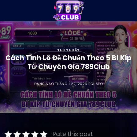
Bỏ
qua
nội
dung
THỦ THUẬT
Cách Tính Lô Đề Chuẩn Theo 5 Bí Kíp
Từ Chuyên Gia 789Club
ĐĂNG VÀO
THÁNG 1 22, 2026
BỞI
SEO
Rate this post