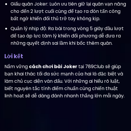
Giấu quân Joker: Luôn ưu tiên giữ lại quân vạn năng
cho đến 2 lượt cuối cùng để tạo ra đòn tấn công
bất ngờ khiến đối thủ trở tay không kịp.
Quản lý nhịp độ: Ra bài trong vòng 5 giây đầu lượt
để tạo áp lực tâm lý khiến đối phương dễ đưa ra
những quyết định sai lầm khi bốc thêm quân.
Lời kết
Nắm vững
cách chơi bài Joker
tại 789Club sẽ giúp
bạn khai thác tối đa sức mạnh của hai lá đặc biệt và
làm chủ cục diện ván đấu. Với những ai hiểu rõ luật,
biết nguyên tắc tính điểm chuẩn cùng chiến thuật
linh hoạt sẽ dễ dàng đánh nhanh thắng lớn mỗi ngày.