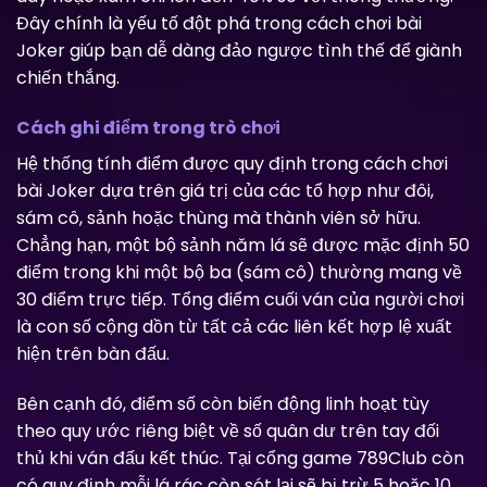
Đây chính là yếu tố đột phá trong cách chơi bài
Joker giúp bạn dễ dàng đảo ngược tình thế để giành
chiến thắng.
Cách ghi điểm trong trò chơi
Hệ thống tính điểm được quy định trong cách chơi
bài Joker dựa trên giá trị của các tổ hợp như đôi,
sám cô, sảnh hoặc thùng mà thành viên sở hữu.
Chẳng hạn, một bộ sảnh năm lá sẽ được mặc định 50
điểm trong khi một bộ ba (sám cô) thường mang về
30 điểm trực tiếp. Tổng điểm cuối ván của người chơi
là con số cộng dồn từ tất cả các liên kết hợp lệ xuất
hiện trên bàn đấu.
Bên cạnh đó, điểm số còn biến động linh hoạt tùy
theo quy ước riêng biệt về số quân dư trên tay đối
thủ khi ván đấu kết thúc. Tại cổng game 789Club còn
có quy định mỗi lá rác còn sót lại sẽ bị trừ 5 hoặc 10