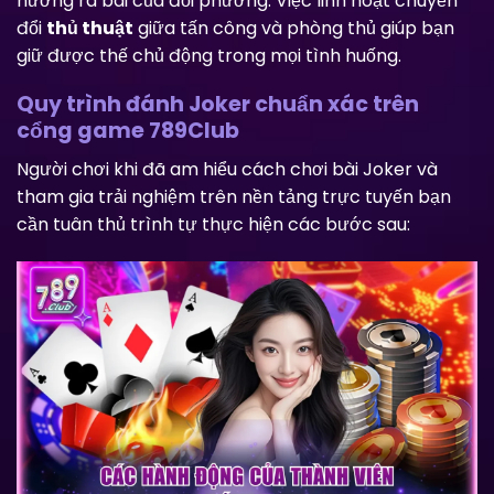
hướng ra bài của đối phương. Việc linh hoạt chuyển
đổi
thủ thuật
giữa tấn công và phòng thủ giúp bạn
giữ được thế chủ động trong mọi tình huống.
Quy trình đánh Joker chuẩn xác trên
cổng game 789Club
Người chơi khi đã am hiểu cách chơi bài Joker và
tham gia trải nghiệm trên nền tảng trực tuyến bạn
cần tuân thủ trình tự thực hiện các bước sau: