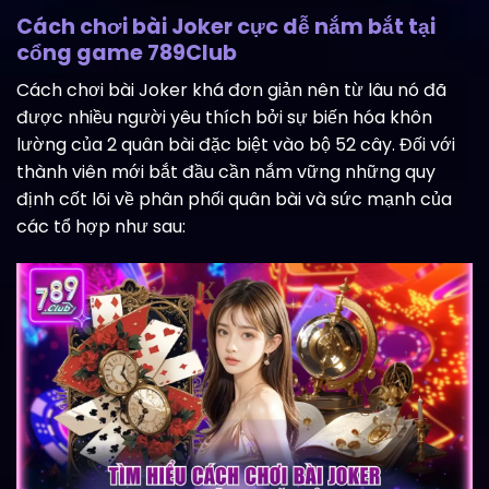
Cách chơi bài Joker cực dễ nắm bắt tại
cổng game 789Club
Cách chơi bài Joker khá đơn giản nên từ lâu nó đã
được nhiều người yêu thích bởi sự biến hóa khôn
lường của 2 quân bài đặc biệt vào bộ 52 cây. Đối với
thành viên mới bắt đầu cần nắm vững những quy
định cốt lõi về phân phối quân bài và sức mạnh của
các tổ hợp như sau: