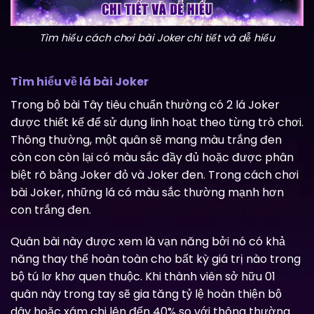
Tìm hiểu cách chơi bài Joker chi tiết và dễ hiểu
Tìm hiểu về lá bài Joker
Trong bộ bài Tây tiêu chuẩn thường có 2 lá Joker
được thiết kế để sử dụng linh hoạt theo từng trò chơi.
Thông thường, một quân sẽ mang màu trắng đen
còn con còn lại có màu sắc đầy đủ hoặc được phân
biệt rõ bằng Joker đỏ và Joker đen. Trong cách chơi
bài Joker, những lá có màu sắc thường mạnh hơn
con trắng đen.
Quân bài này được xem là vạn năng bởi nó có khả
năng thay thế hoàn toàn cho bất kỳ giá trị nào trong
bộ tú lơ khơ quen thuộc. Khi thành viên sở hữu 01
quân này trong tay sẽ gia tăng tỷ lệ hoàn thiện bộ
dây hoặc xám chi lên đến 40% so với thông thường.