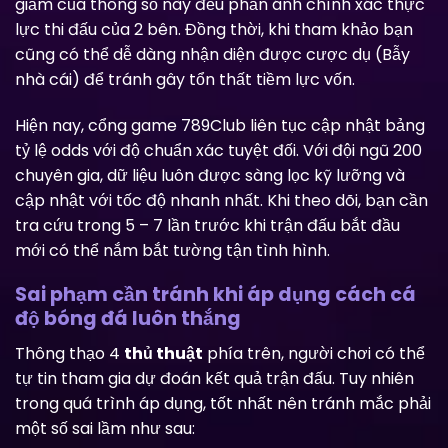
giảm của thông số này đều phản ánh chính xác thực
lực thi đấu của 2 bên. Đồng thời, khi tham khảo bạn
cũng có thể dễ dàng nhận diện được cược dụ (Bẫy
nhà cái) để tránh gây tổn thất tiềm lực vốn.
Hiện nay, cổng game 789Club liên tục cập nhật bảng
tỷ lệ odds với độ chuẩn xác tuyệt đối. Với đội ngũ 200
chuyên gia, dữ liệu luôn được sàng lọc kỹ lưỡng và
cập nhật với tốc độ nhanh nhất. Khi theo dõi, bạn cần
tra cứu trong 5 – 7 lần trước khi trận đấu bắt đầu
mới có thể nắm bắt tường tận tình hình.
Sai phạm cần tránh khi áp dụng cách cá
độ bóng đá luôn thắng
Thông thạo 4
thủ thuật
phía trên, người chơi có thể
tự tin tham gia dự đoán kết quả trận đấu. Tuy nhiên
trong quá trình áp dụng, tốt nhất nên tránh mắc phải
một số sai lầm như sau: