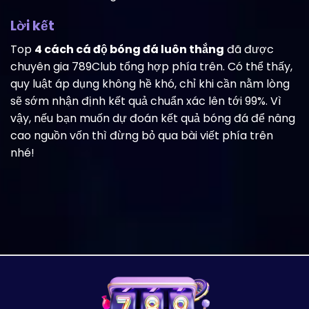
Lời kết
Top
4 cách cá độ bóng đá luôn thắng
đã được
chuyên gia 789Club tổng hợp phía trên. Có thể thấy,
quy luật áp dụng không hề khó, chỉ khi cần nằm lòng
sẽ sớm nhận định kết quả chuẩn xác lên tới 99%. Vì
vậy, nếu bạn muốn dự đoán kết quả bóng đá để nâng
cao nguồn vốn thì đừng bỏ qua bài viết phía trên
nhé!