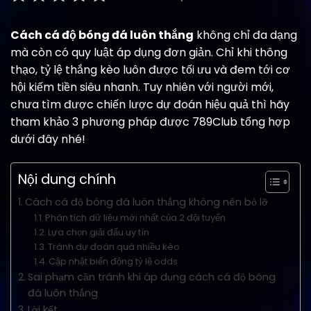
Cách cá độ bóng đá luôn thắng
không chỉ đa dạng
mà còn có quy luật áp dụng đơn giản. Chỉ khi thông
thạo, tỷ lệ thắng kèo luôn được tối ưu và đem tới cơ
hội kiếm tiền siêu nhanh. Tuy nhiên với người mới,
chưa tìm được chiến lược dự đoán hiệu quả thì hãy
tham khảo 3 phương pháp được 789Club tổng hợp
dưới đây nhé!
Nội dung chính
Cách cá độ bóng đá luôn thắng không nên bỏ lỡ
Phân tích dữ liệu mới nhất của 2 đội tuyển
Lựa chọn giải đấu uy tín
Tránh dự đoán quá nhiều kèo
Cập nhật biến động tỷ lệ odds
Sai phạm cần tránh khi áp dụng cách cá độ bóng
đá luôn thắng
Lời kết