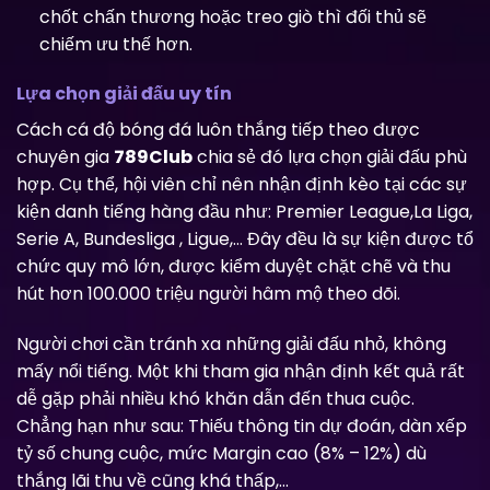
chốt chấn thương hoặc treo giò thì đối thủ sẽ
chiếm ưu thế hơn.
Lựa chọn giải đấu uy tín
Cách cá độ bóng đá luôn thắng tiếp theo được
chuyên gia
789Club
chia sẻ đó lựa chọn giải đấu phù
hợp. Cụ thể, hội viên chỉ nên nhận định kèo tại các sự
kiện danh tiếng hàng đầu như: Premier League,La Liga,
Serie A, Bundesliga , Ligue,… Đây đều là sự kiện được tổ
chức quy mô lớn, được kiểm duyệt chặt chẽ và thu
hút hơn 100.000 triệu người hâm mộ theo dõi.
Người chơi cần tránh xa những giải đấu nhỏ, không
mấy nổi tiếng. Một khi tham gia nhận định kết quả rất
dễ gặp phải nhiều khó khăn dẫn đến thua cuộc.
Chẳng hạn như sau: Thiếu thông tin dự đoán, dàn xếp
tỷ số chung cuộc, mức Margin cao (8% – 12%) dù
thắng lãi thu về cũng khá thấp,…