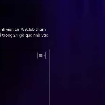
ành viên tại 789club tham
ỉ trong 24 giờ qua nhờ vào