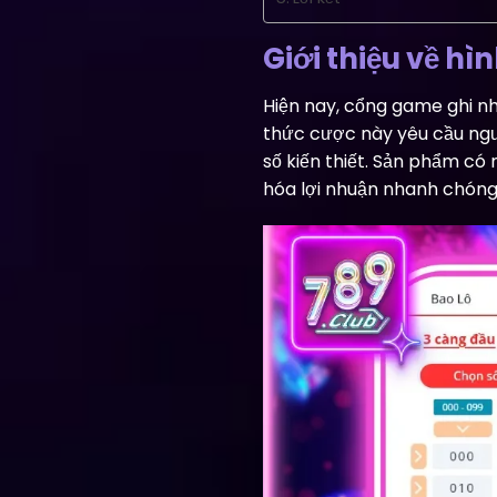
Giới thiệu về hì
Hiện nay, cổng game ghi nh
thức cược này yêu cầu ngườ
số kiến thiết. Sản phẩm có
hóa lợi nhuận nhanh chóng