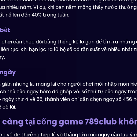
a nhiều năm. Ví dụ, khi bạn nằm mộng thấy nước thường
ất nổ lên đến 40% trong tuần.
 bệt
hơi cần theo dõi bảng thống kê lô gan để tìm ra những gi
iên tục. Khi bạn lọc ra 10 bộ số có tần suất về nhiều nhất 
y.
 ngày
giản nhưng lại mang lại cho người chơi mới nhập môn hiệ
ạch thủ của ngày hôm đó ghép với số thứ tự của ngày tro
 ngày thứ 4 về 56, thành viên chỉ cần chọn ngay số 456 
có lãi.
3 càng tại cổng game 789club khôn
c vé dự thưởng hợp lệ và thắng lớn mỗi ngày cần lưu ý m