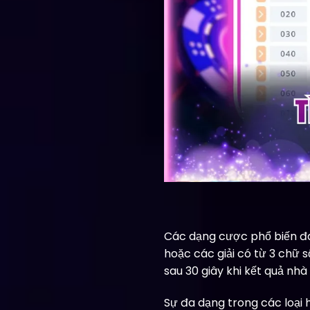
Các dạng cược phổ biến đa
hoặc các giải có từ 3 chữ s
sau 30 giây khi kết quả nh
Sự đa dạng trong các loại 