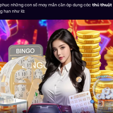
h phục những con số may mắn cần áp dụng các
thủ thuật
g hạn như là: