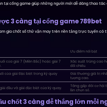
uan tại cổng game giúp những người mới dễ dàng thao tác
ược 3 càng tại cổng game 789bet
am gia chốt số thử vận may trên nền tảng trực tuyến có 
Ưu điểm nổi bật
uối của giải 7 (Miền Bắc) hoặc giải 7
Xác suất trúng cao h
.
đối chiếu.
ối của giải Đặc biệt trong kỳ quay
Giải thưởng giá trị nh
tượng cao.
Tăng gấp đôi cơ hội t
iải đầu và giải đặc biệt của kỳ quay.
lần chọn số.
 cầu chốt 3 càng dễ thắng lớn mỗi 