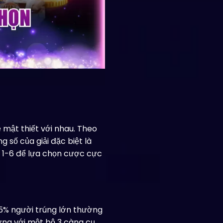
 mật thiết với nhau. Theo
 số của giải đặc biệt là
-5, 1-6 để lựa chọn cược cực
15% người trúng lớn thường
ứng với một bộ 3 càng cụ