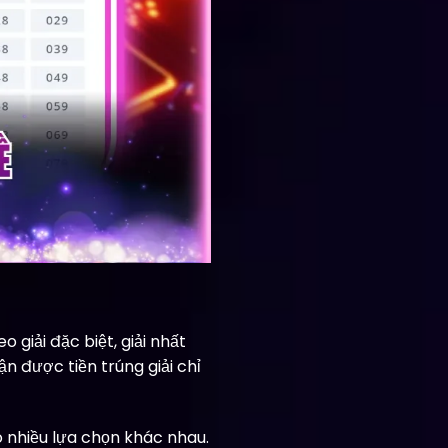
iải đặc biệt, giải nhất
n được tiền trúng giải chỉ
 nhiều lựa chọn khác nhau.