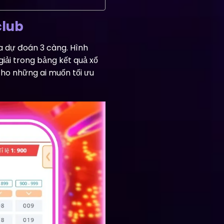
club
a dự đoán 3 càng. Hình
iải trong bảng kết quả xổ
cho những ai muốn tối ưu