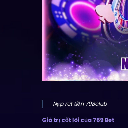
Nạp rút tiền 798club
Giá trị cốt lõi của 789 Bet