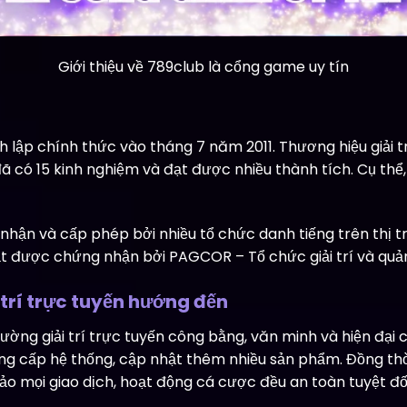
Giới thiệu về 789club là cổng game uy tín
lập chính thức vào tháng 7 năm 2011. Thương hiệu giải trí
 đã có 15 kinh nghiệm và đạt được nhiều thành tích. Cụ th
hận và cấp phép bởi nhiều tổ chức danh tiếng trên thị t
 được chứng nhận bởi PAGCOR – Tổ chức giải trí và quản l
trí trực tuyến hướng đến
ường giải trí trực tuyến công bằng, văn minh và hiện đại 
g cấp hệ thống, cập nhật thêm nhiều sản phẩm. Đồng thời,
o mọi giao dịch, hoạt động cá cược đều an toàn tuyệt đối