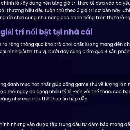
ảng chính là xây dựng nền tảng giá trị thực tế dựa vào ba y
i thương hiệu đều tuân thủ theo 3 giá trị cơ bản này. Ch
 người chơi cũng như nâng cao danh tiếng trên thị trường
i trí nổi bật tại nhà cái
rõ ràng thông qua kho trò chơi chất lượng mang đến cho 
oại hình giải trí thú vị. Dưới đây cùng điểm qua 4 sản phẩ
hững danh mục hot nhất giúp cổng game thu về lượng lớn 
c mỗi ngày đa dạng nhiều tỷ lệ. Đến với thể thao, các bạ
 cũng như esports, thể thao ảo hấp dẫn.
hính nhưng vẫn được tập trung đầu tư đảm bảo mang đến 