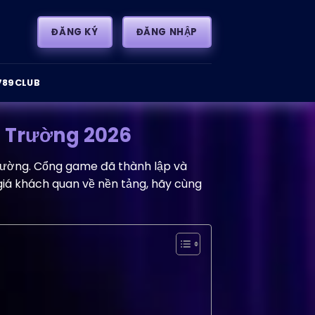
ĐĂNG KÝ
ĐĂNG NHẬP
789CLUB
ị Trường 2026
trường. Cổng game đã thành lập và
giá khách quan về nền tảng, hãy cùng