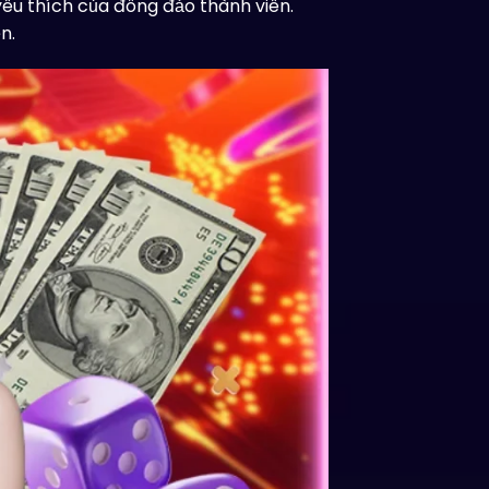
yêu thích của đông đảo thành viên.
n.