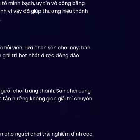
ếu tố minh bạch, uy tín và công bằng.
ính vì vậy đã giúp thương hiệu thành
.
hội viên. Lựa chọn sân chơi này, bạn
m giải trí hot nhất được đông đảo
người chơi trung thành. Sân chơi cung
n tận hưởng không gian giải trí chuyên
cho người chơi trải nghiệm đỉnh cao.